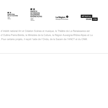
d’intérêt national Art et Création Scènes et musique, le Théâtre de La Renaissance est
e d’Oullins-Pierre-Bénite, le Ministère de la Culture, la Région Auvergne-Rhône-Alpes et La
 Pour certains projets, il reçoit l’aide de l’Onda, de la Sacem de l’ANCT et du CNM.